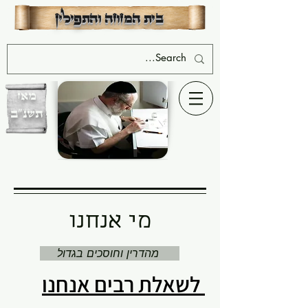
שִׂים
לֵב:
בית המזוזה והתפילין
בְּאֲתָר
זֶה
מֻפְעֶלֶת
מַעֲרֶכֶת
נָגִישׁ
בִּקְלִיק
הַמְּסַיַּעַת
לִנְגִישׁוּת
הָאֲתָר.
מאז
תשנ"ב
יחיאל ישראלוביץ - בעלים
מי אנחנו
מהדרין וחוסכים בגדול
לשאלת רבים אנחנו