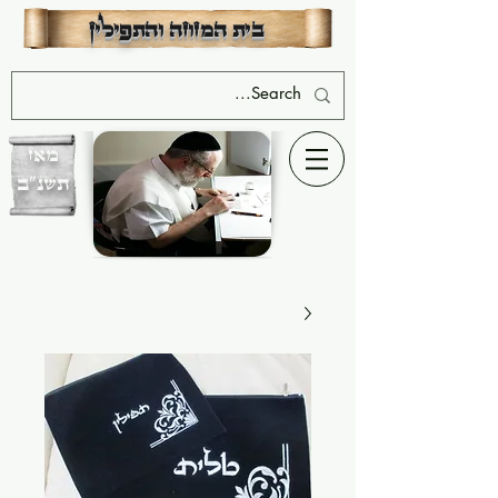
שִׂים
לֵב:
בית המזוזה והתפילין
בְּאֲתָר
זֶה
מֻפְעֶלֶת
מַעֲרֶכֶת
נָגִישׁ
בִּקְלִיק
הַמְּסַיַּעַת
לִנְגִישׁוּת
הָאֲתָר.
מאז
תשנ"ב
יחיאל ישראלוביץ - בעלים