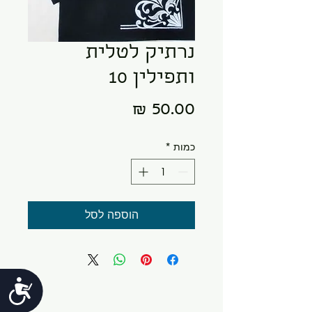
נרתיק לטלית
ותפילין 10
מחיר
כמות
*
הוספה לסל
נג