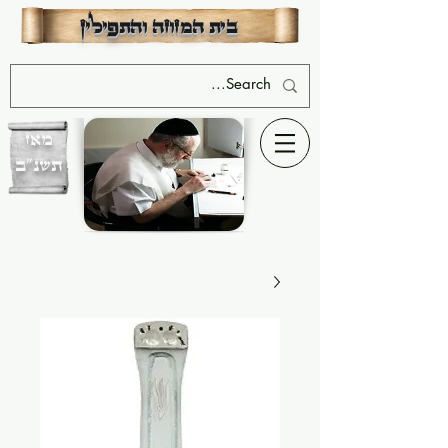
שִׂים
לֵב:
בית המזוזה והתפילין
בְּאֲתָר
זֶה
מֻפְעֶלֶת
מַעֲרֶכֶת
נָגִישׁ
בִּקְלִיק
הַמְּסַיַּעַת
לִנְגִישׁוּת
הָאֲתָר.
מאז
תשנ"ב
יחיאל ישראלוביץ - בעלים