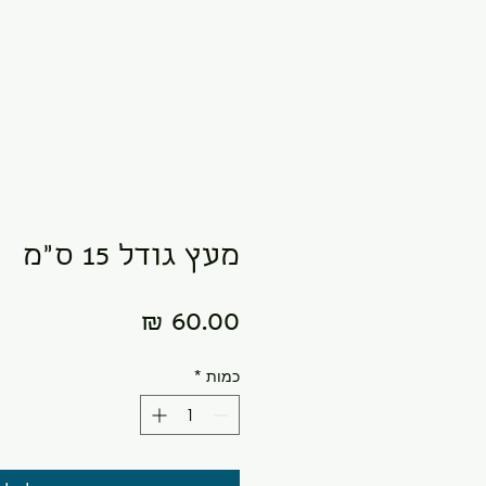
מעץ גודל 15 ס"מ
מחיר
כמות
*